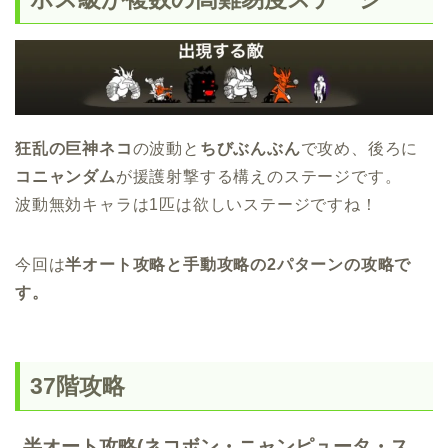
狂乱の巨神ネコ
の波動と
ちびぶんぶん
で攻め、後ろに
コニャンダム
が援護射撃する構えのステージです。
波動無効キャラは1匹は欲しいステージですね！
今回は
半オート攻略と手動攻略の2パターンの攻略で
す。
37階攻略
半オート攻略(ネコボン・ニャンピュータ・ス