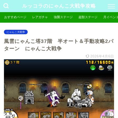
ルッコラのにゃんこ大戦争攻略
おすすめページ
レアガチャ
強襲ステージ
超獣ステージ
月イベン
にゃんこ大戦争
風雲にゃんこ塔37階 半オート＆手動攻略2パ
ターン にゃんこ大戦争
2026年4月6日