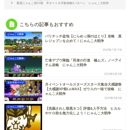
風雲にゃんこ塔37階 半オート＆手動攻略2パターン にゃんこ大戦争
こちらの記事もおすすめ
にゃんこ大戦争
バリチッチ盆地【にらめっ湖のほとり】攻略 真
レジェブンを止めて！にゃんこ大戦争
2023年7月17日
にゃんこ大戦争
亡者デブウ降臨「死者の行進 極ムズ」ノーアイ
テム攻略 にゃんこ大戦争
2022年6月5日
おすすめページ
月イベントオールスターズスター大集合大感謝祭
【大感謝XP祭Lv.MAX】ゼウスの一味で攻略 に
ゃんこ大戦争
2023年3月3日
にゃんこ大戦争
【洗脳されし暗黒ネコ】評価&入手方法 ヒカル
やケロ助を無力化しよう！にゃんこ大戦争