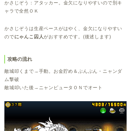
かさじぞう：アタッカー。金欠になりやすいので別キ
ャラで全然ＯＫ
かさじぞうは生産ペースがはやく、金欠になりやすい
ので
にゃんこ囚人
がおすすめです。(後述します)
攻略の流れ
敵城叩くまで→手動。お金貯め＆ぶんぶん・ニャンダ
ム撃破
敵城叩いた後→ニャンピュータＯＮでオート