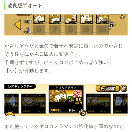
改良版半オート
かさじぞうだと金欠で若干不安定に感じたのでかさじ
ぞう枠を
にゃんこ囚人
に変更です。
予期せずですが、にゃんコンボ「めっぽう強い」
【小】が発動します。
また使っているネコカメラマンの強化値が高めなので