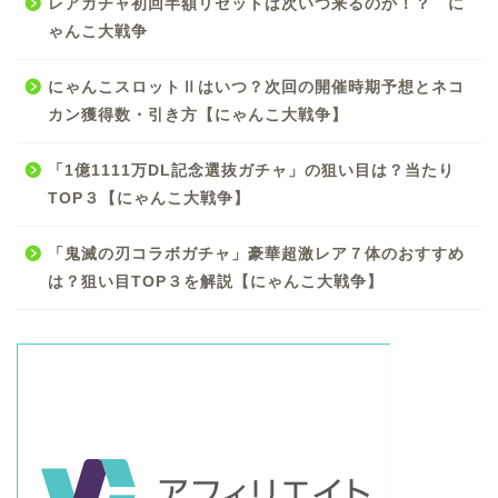
レアガチャ初回半額リセットは次いつ来るのか！？ に
ゃんこ大戦争
にゃんこスロットⅡはいつ？次回の開催時期予想とネコ
カン獲得数・引き方【にゃんこ大戦争】
「1億1111万DL記念選抜ガチャ」の狙い目は？当たり
TOP３【にゃんこ大戦争】
「鬼滅の刃コラボガチャ」豪華超激レア７体のおすすめ
は？狙い目TOP３を解説【にゃんこ大戦争】