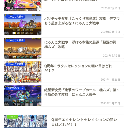
2023年7月16日
にゃんこ大戦争
バリチッチ盆地【こっくり散歩道】攻略 デブウ
もう起き上がるな！にゃんこ大戦争
2023年7月17日
にゃんこ大戦争
にゃんこ大戦争 浮ける本能の起源「起源の祠
極ムズ」攻略
2021年3月3日
にゃんこ大戦争
Q周年ミラクルセレクションの狙い目はどれ
だ！？
2021年11月26日
おすすめページ
絶望新次元「進撃のワープホール 極ムズ」第１
形態のみで攻略 にゃんこ大戦争
2023年11月23日
Q周年エクセレントセレクションの狙い
目はどれだ！？