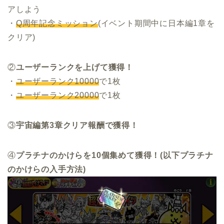
アしよう
・
Q周年記念ミッション
(イベント期間中に日本編1章を
クリア)
②
ユーザーランクを上げて獲得！
・
ユーザーランク10000
で1枚
・
ユーザーランク20000
で1枚
③
宇宙編第3章クリア報酬で獲得！
④
プラチナのかけらを10個集めて獲得！(以下プラチナ
のかけらの入手方法)