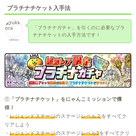
プラチナチケット入手法
「プラチナガチャ」を引くのに必要なプラ
チナチケットの入手方法です！
rukkora
①
「プラチナチケット」をにゃんこミッションで獲
得！
・
レジェンドステージ
のステージ
レベル２
をすべてク
リアしよう
・
レジェンドステージ
のステージ
レベル3
をすべてクリ