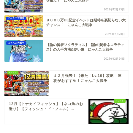
を狙え！ にゃんこ大戦争
2022年12月25日
にゃんこ大戦争
９０００万DL記念イベントは期待を裏切らない大
チャンス！ にゃんこ大戦争
2024年2月28日
にゃんこ大戦争
【論の賢者ソクラティス】【論の賢者ネコラティ
ス】の入手方法&使い道 にゃんこ大戦争
2023年12月24日
１２月強襲！【来た！Lv.10】攻略 速
攻がおすすめ！にゃんこ大戦争
12月【トナカイフィッシュ】【ネコ魚のお
造り】【フィッシュ・ド・ノエル】...