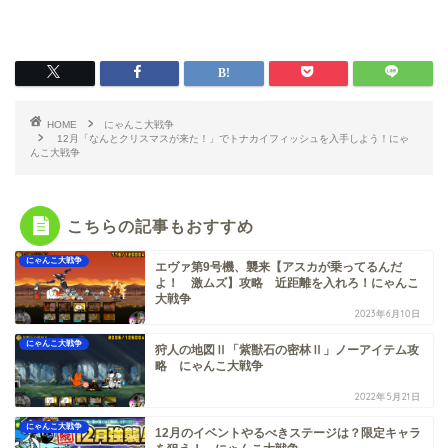
HOME
にゃんこ大戦争
12月「なんとクリスマスが来た！」でトナカイフィッシュを入手しよう！にゃ
んこ大戦争
こちらの記事もおすすめ
にゃんこ大戦争
エヴァ第9号機、襲来【アスカが乗ってるんだ
よ！ 激ムズ】攻略 近距離を入れろ！にゃんこ
大戦争
2023年6月10日
にゃんこ大戦争
狩人の地図Ⅱ「紫獣石の密林Ⅱ」ノーアイテム攻
略 にゃんこ大戦争
2022年5月21日
にゃんこ大戦争
12月のイベントやるべきステージは？限定キャラ