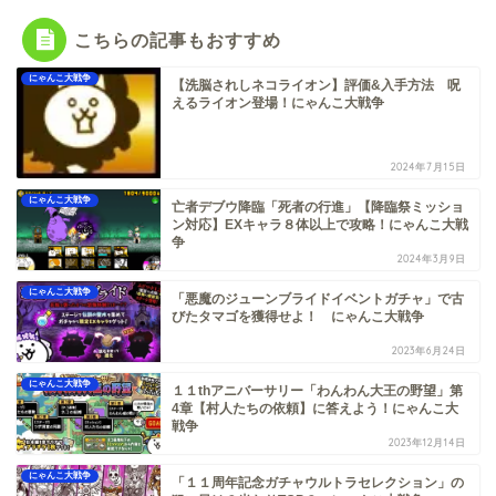
こちらの記事もおすすめ
にゃんこ大戦争
【洗脳されしネコライオン】評価&入手方法 呪
えるライオン登場！にゃんこ大戦争
2024年7月15日
にゃんこ大戦争
亡者デブウ降臨「死者の行進」【降臨祭ミッショ
ン対応】EXキャラ８体以上で攻略！にゃんこ大戦
争
2024年3月9日
にゃんこ大戦争
「悪魔のジューンブライドイベントガチャ」で古
びたタマゴを獲得せよ！ にゃんこ大戦争
2023年6月24日
にゃんこ大戦争
１１thアニバーサリー「わんわん大王の野望」第
4章【村人たちの依頼】に答えよう！にゃんこ大
戦争
2023年12月14日
にゃんこ大戦争
「１１周年記念ガチャウルトラセレクション」の