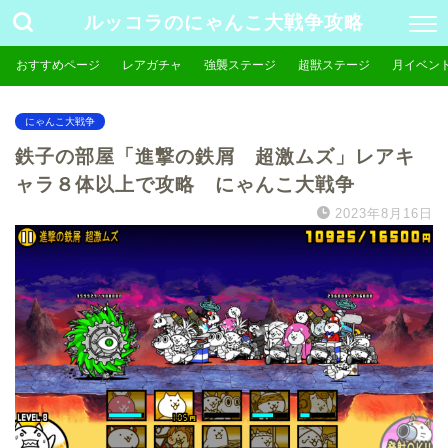
ルッコラのにゃんこ大戦争攻略
おすすめページ
レアガチャ
強襲ステージ
超獣ステージ
月イベン
にゃんこ大戦争
鉄子の部屋「進撃の鉄屑 超激ムズ」レアキ
ャラ８体以上で攻略 にゃんこ大戦争
2023年8月16日