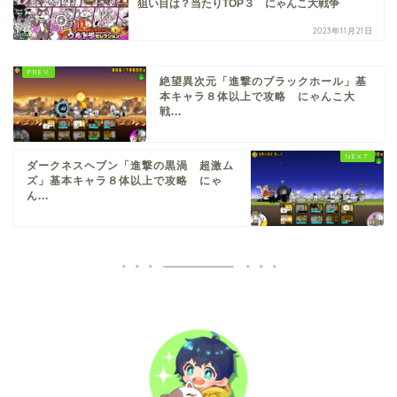
狙い目は？当たりTOP３ にゃんこ大戦争
2023年11月21日
絶望異次元「進撃のブラックホール」基
本キャラ８体以上で攻略 にゃんこ大
戦...
ダークネスヘブン「進撃の黒渦 超激ム
ズ」基本キャラ８体以上で攻略 にゃ
ん...