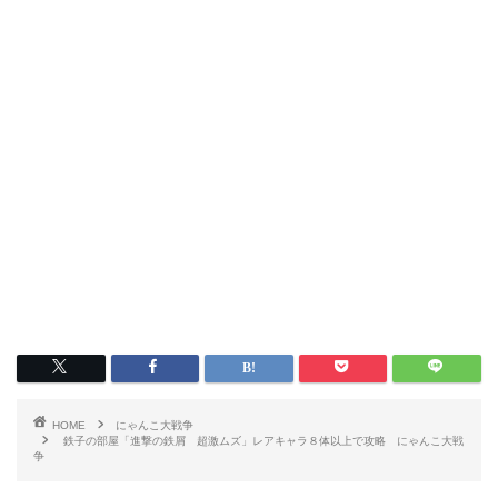
HOME
にゃんこ大戦争
鉄子の部屋「進撃の鉄屑 超激ムズ」レアキャラ８体以上で攻略 にゃんこ大戦
争