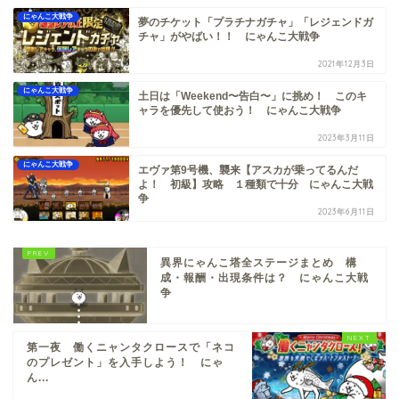
にゃんこ大戦争
夢のチケット「プラチナガチャ」「レジェンドガ
チャ」がやばい！！ にゃんこ大戦争
2021年12月3日
にゃんこ大戦争
土日は「Weekend〜告白〜」に挑め！ このキ
ャラを優先して使おう！ にゃんこ大戦争
2023年3月11日
にゃんこ大戦争
エヴァ第9号機、襲来【アスカが乗ってるんだ
よ！ 初級】攻略 １種類で十分 にゃんこ大戦
争
2023年6月11日
異界にゃんこ塔全ステージまとめ 構
成・報酬・出現条件は？ にゃんこ大戦
争
第一夜 働くニャンタクロースで「ネコ
のプレゼント」を入手しよう！ にゃ
ん...