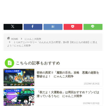
HOME
にゃんこ大戦争
１１thアニバーサリー「わんわん大王の野望」第4章【村人たちの依頼】に答え
よう！にゃんこ大戦争
こちらの記事もおすすめ
にゃんこ大戦争
密林の異変Ⅱ「魔獣の舌先」攻略 悪魔の超獣を
撃破せよ！ にゃんこ大戦争
2023年1月24日
にゃんこ大戦争
「夜だよ！大運動会」は周回おすすめ？ゾンビは
潜っているうちに にゃんこ大戦争
2023年10月19日