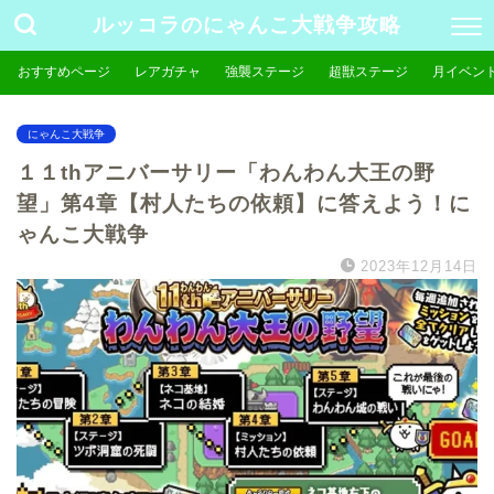
ルッコラのにゃんこ大戦争攻略
おすすめページ
レアガチャ
強襲ステージ
超獣ステージ
月イベン
にゃんこ大戦争
１１thアニバーサリー「わんわん大王の野
望」第4章【村人たちの依頼】に答えよう！に
ゃんこ大戦争
2023年12月14日