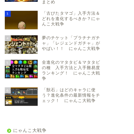
まとめ
「古びたタマゴ」入手方法＆
3
どれを進化するべきか？にゃ
んこ大戦争
夢のチケット「プラチナガチ
4
ャ」「レジェンドガチャ」が
やばい！！ にゃんこ大戦争
全進化のマタタビ＆マタタビ
5
の種 入手方法と入手難易度
ランキング！ にゃんこ大戦
争
「獣石」はどのキャラに使
6
う？進化条件の最新情報をチ
ェック！ にゃんこ大戦争
にゃんこ大戦争