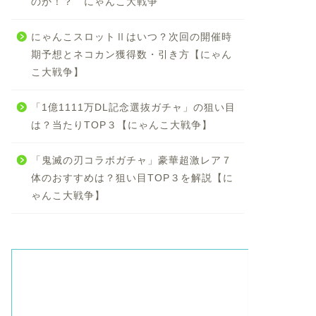
のか！？ にゃんこ大戦争
にゃんこスロットⅡはいつ？次回の開催時
期予想とネコカン獲得数・引き方【にゃん
こ大戦争】
「1億1111万DL記念選抜ガチャ」の狙い目
は？当たりTOP３【にゃんこ大戦争】
「鬼滅の刃コラボガチャ」豪華超激レア７
体のおすすめは？狙い目TOP３を解説【に
ゃんこ大戦争】