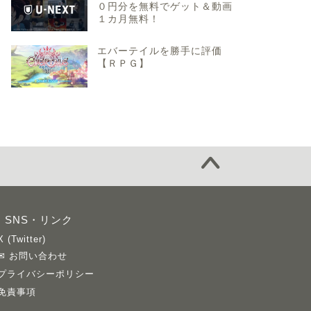
０円分を無料でゲット＆動画
１カ月無料！
エバーテイルを勝手に評価
【ＲＰＧ】
SNS・リンク
X (Twitter)
✉ お問い合わせ
プライバシーポリシー
免責事項