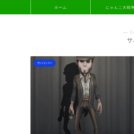
ホーム
にゃんこ大戦
― C
サ
サバイバー