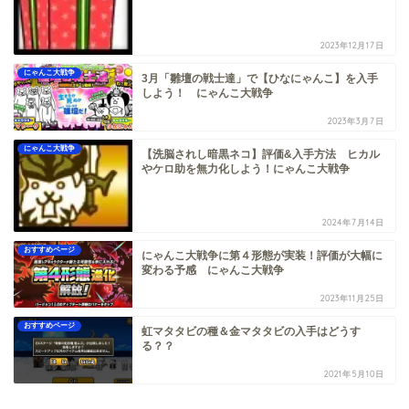
2023年12月17日
にゃんこ大戦争
3月「雛壇の戦士達」で【ひなにゃんこ】を入手
しよう！ にゃんこ大戦争
2023年3月7日
にゃんこ大戦争
【洗脳されし暗黒ネコ】評価&入手方法 ヒカル
やケロ助を無力化しよう！にゃんこ大戦争
2024年7月14日
おすすめページ
にゃんこ大戦争に第４形態が実装！評価が大幅に
変わる予感 にゃんこ大戦争
2023年11月25日
おすすめページ
虹マタタビの種＆金マタタビの入手はどうす
る？？
2021年5月10日