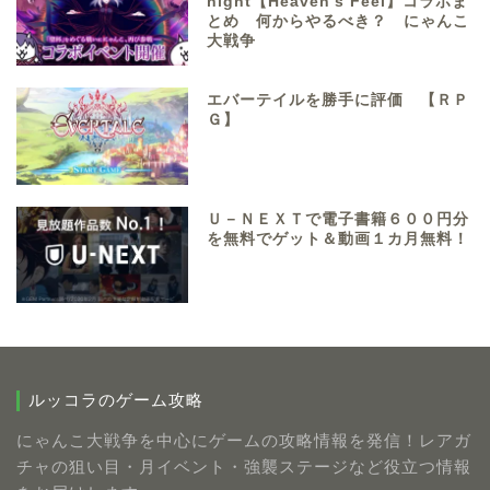
night【Heaven’s Feel】コラボま
とめ 何からやるべき？ にゃんこ
大戦争
エバーテイルを勝手に評価 【ＲＰ
Ｇ】
Ｕ－ＮＥＸＴで電子書籍６００円分
を無料でゲット＆動画１カ月無料！
ルッコラのゲーム攻略
にゃんこ大戦争を中心にゲームの攻略情報を発信！レアガ
チャの狙い目・月イベント・強襲ステージなど役立つ情報