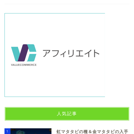
人気記事
1
虹マタタビの種＆金マタタビの入手