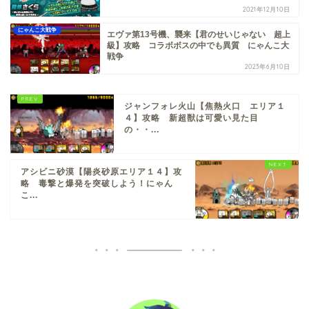
2021年12月10日
にゃんこ大戦争
エヴァ第13号機、襲来【君のせいじゃない 超上
級】攻略 コラボボスの中でも異質 にゃんこ大
戦争
2023年6月10日
ジャンフォレ火山【焦熱火口 エリア１
４】攻略 新超獣は可愛い見た目
の・・...
アシビニ砂漠【陽炎砂原エリア１４】攻
略 毒撃と爆発を突破しよう！にゃん
こ...