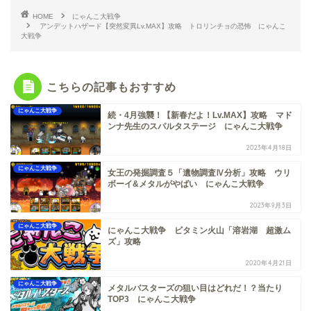
HOME
にゃんこ大戦争
アンデットハザード【突然変異Lv.MAX】攻略 トロリンチョの恐怖 にゃんこ
大戦争
こちらの記事もおすすめ
にゃんこ大戦争
続・4月強襲！【新春だよ！Lv.MAX】攻略 マド
ンナ先生のスパルタステージ にゃんこ大戦争
2023年4月18日
にゃんこ大戦争
女王の発掘調査５「遺物調査Ⅳ分析」攻略 ウリ
ボーイ&メタルがやばい にゃんこ大戦争
2023年9月3日
にゃんこ大戦争
にゃんこ大戦争 ビタミン火山「溶岩湖 超激ム
ズ」攻略
2020年4月21日
にゃんこ大戦争
メタルバスターズの狙い目はどれだ！？当たり
TOP3 にゃんこ大戦争