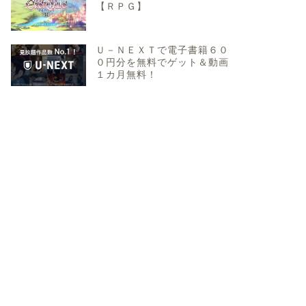
【ＲＰＧ】
Ｕ－ＮＥＸＴで電子書籍６０
０円分を無料でゲット＆動画
１カ月無料！