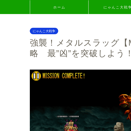
ホーム
にゃんこ大戦
にゃんこ大戦争
強襲！メタルスラッグ【MIS
略 最”凶”を突破しよう