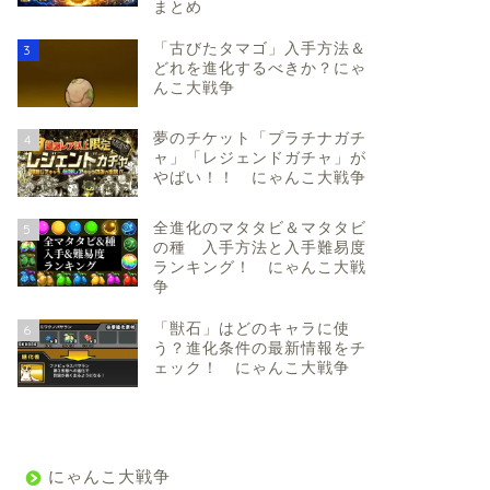
まとめ
「古びたタマゴ」入手方法＆
3
どれを進化するべきか？にゃ
んこ大戦争
夢のチケット「プラチナガチ
4
ャ」「レジェンドガチャ」が
やばい！！ にゃんこ大戦争
全進化のマタタビ＆マタタビ
5
の種 入手方法と入手難易度
ランキング！ にゃんこ大戦
争
「獣石」はどのキャラに使
6
う？進化条件の最新情報をチ
ェック！ にゃんこ大戦争
にゃんこ大戦争