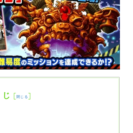
くじ
[
]
閉じる