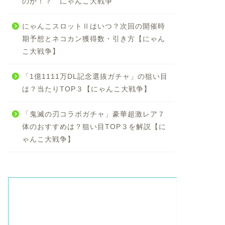
のか！？ にゃんこ大戦争
にゃんこスロットⅡはいつ？次回の開催時
期予想とネコカン獲得数・引き方【にゃん
こ大戦争】
「1億1111万DL記念選抜ガチャ」の狙い目
は？当たりTOP３【にゃんこ大戦争】
「鬼滅の刃コラボガチャ」豪華超激レア７
体のおすすめは？狙い目TOP３を解説【に
ゃんこ大戦争】