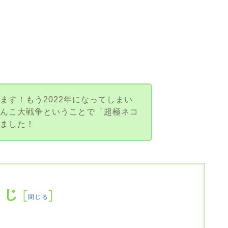
ます！もう2022年になってしまい
ゃんこ大戦争ということで「超極ネコ
みました！
くじ
[
]
閉じる