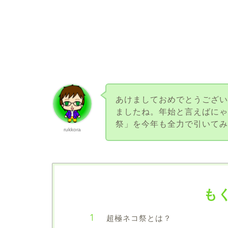
あけましておめでとうござい
ましたね。年始と言えばに
祭」を今年も全力で引いて
rukkora
も
超極ネコ祭とは？