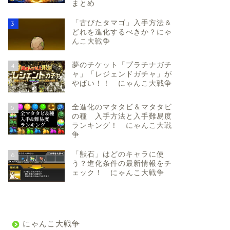
まとめ
「古びたタマゴ」入手方法＆
3
どれを進化するべきか？にゃ
んこ大戦争
夢のチケット「プラチナガチ
4
ャ」「レジェンドガチャ」が
やばい！！ にゃんこ大戦争
全進化のマタタビ＆マタタビ
5
の種 入手方法と入手難易度
ランキング！ にゃんこ大戦
争
「獣石」はどのキャラに使
6
う？進化条件の最新情報をチ
ェック！ にゃんこ大戦争
にゃんこ大戦争