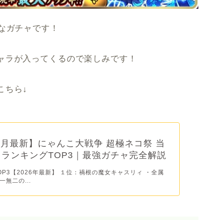
なガチャです！
ャラが入ってくるので楽しみです！
こちら↓
年5月最新】にゃんこ大戦争 超極ネコ祭 当
ランキングTOP3｜最強ガチャ完全解説
P3【2026年最新】 １位：禍根の魔女キャスリィ ・全属
無二の...