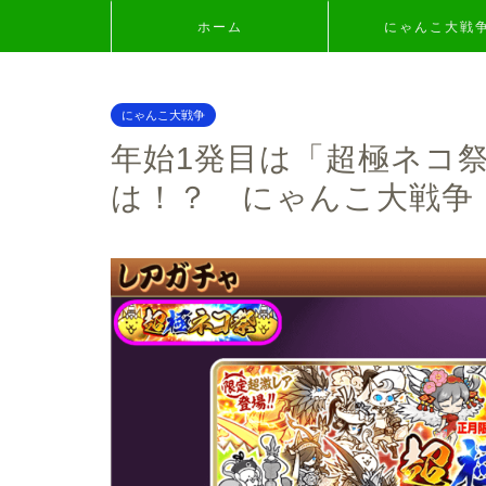
ホーム
にゃんこ大戦
にゃんこ大戦争
年始1発目は「超極ネコ祭
は！？ にゃんこ大戦争