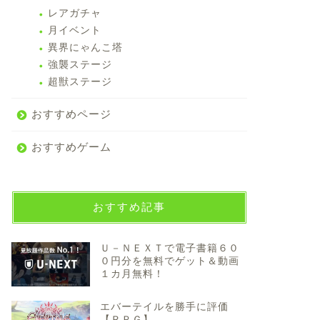
レアガチャ
月イベント
異界にゃんこ塔
強襲ステージ
超獣ステージ
おすすめページ
おすすめゲーム
おすすめ記事
Ｕ－ＮＥＸＴで電子書籍６０
０円分を無料でゲット＆動画
１カ月無料！
エバーテイルを勝手に評価
【ＲＰＧ】