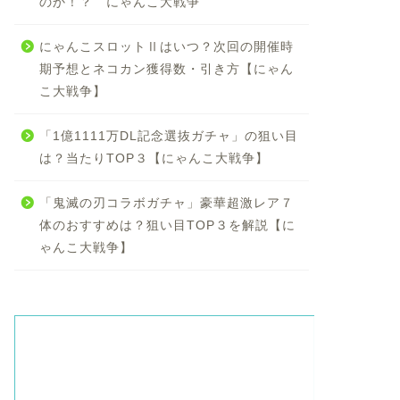
のか！？ にゃんこ大戦争
にゃんこスロットⅡはいつ？次回の開催時
期予想とネコカン獲得数・引き方【にゃん
こ大戦争】
「1億1111万DL記念選抜ガチャ」の狙い目
は？当たりTOP３【にゃんこ大戦争】
「鬼滅の刃コラボガチャ」豪華超激レア７
体のおすすめは？狙い目TOP３を解説【に
ゃんこ大戦争】