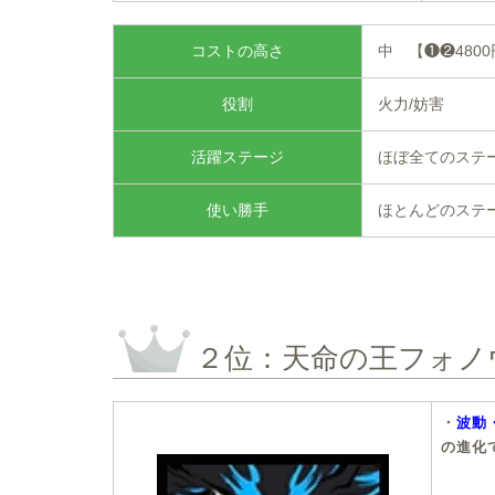
コストの高さ
中 【❶❷480
役割
火力/妨害
活躍ステージ
ほぼ全てのステ
使い勝手
ほとんどのステ
２位：天命の王フォノ
・
波動
の進化