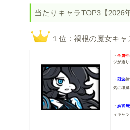
当たりキャラTOP3【2026
１位：禍根の魔女キャ
・
全属性
ジが通り
・
烈波
持
気に壊滅
・
妨害無
ィキャラ