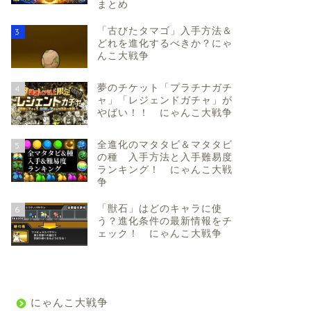
まとめ
「古びたタマゴ」入手方法＆
3
どれを進化するべきか？にゃ
んこ大戦争
夢のチケット「プラチナガチ
4
ャ」「レジェンドガチャ」が
やばい！！ にゃんこ大戦争
全進化のマタタビ＆マタタビ
5
の種 入手方法と入手難易度
ランキング！ にゃんこ大戦
争
「獣石」はどのキャラに使
6
う？進化条件の最新情報をチ
ェック！ にゃんこ大戦争
にゃんこ大戦争