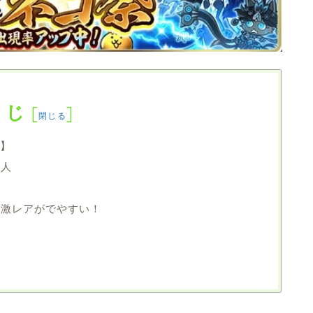
くじ
[
]
閉じる
新】
る人
超激レアがでやすい！
！