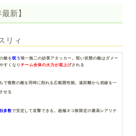
年最新】
スリィ
の敵を
呪う
唯一無二の妨害アタッカー。呪い状態の敵はダメー
やすくなり
チーム全体の火力が底上げ
される
ちで複数の敵を同時に削れる広範囲性能。遠距離から前線を一
させる
効多数
で安定して攻撃できる。超極ネコ祭限定の最高レアリテ