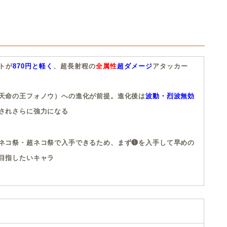
トが
870円と軽く
、超長射程の
全属性
超ダメージ
アタッカー
天命の王フォノウ）への進化が前提。進化後は
波動・烈波無効
されさらに強力になる
ネコ祭・超ネコ祭で入手できるため、まず❶を入手して早めの
目指したいキャラ