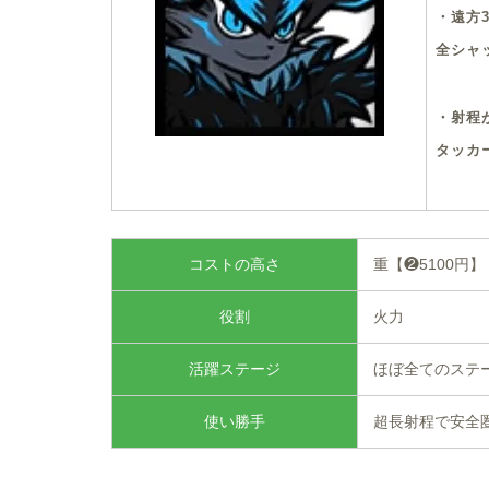
・遠方
全シャ
・射程
タッカ
コストの高さ
重【❷5100円】
役割
火力
活躍ステージ
ほぼ全てのステ
使い勝手
超長射程で安全