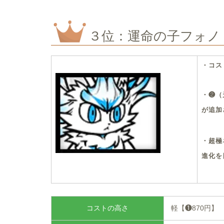
３位：運命の子フォノ
・コス
・❷（
が追加
・超極
進化を
コストの高さ
軽【❶870円】