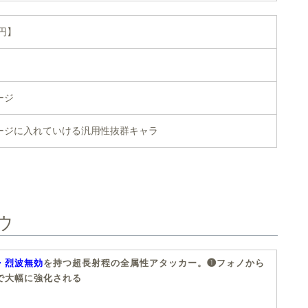
0円】
ージ
ージに入れていける汎用性抜群キャラ
ウ
・烈波無効
を持つ超長射程の全属性アタッカー。❶フォノから
で大幅に強化される