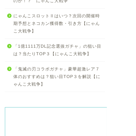
のか！？ にゃんこ大戦争
にゃんこスロットⅡはいつ？次回の開催時
期予想とネコカン獲得数・引き方【にゃん
こ大戦争】
「1億1111万DL記念選抜ガチャ」の狙い目
は？当たりTOP３【にゃんこ大戦争】
「鬼滅の刃コラボガチャ」豪華超激レア７
体のおすすめは？狙い目TOP３を解説【に
ゃんこ大戦争】