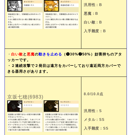
汎用性：B
悪魔：B
白い敵：B
入手難度：B
・
白い敵
と
悪魔
の
動きを止める
（❶30%❷50%）妨害持ちのアタ
ッカーです。
・２連続攻撃で２発目は遠方をカバーしており遠近両方カバーで
きる器用さがあります。
8.0/10.0点
京坂七穂(6983)
汎用性：S
メタル：SS
入手難度：SS