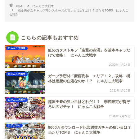
HOME
にゃんこ大戦争
絶命美少女ギャルズモンスターズの狙い目はどれだ！？当たりTOP3 にゃんこ
大戦争
こちらの記事もおすすめ
にゃんこ大戦争
紅のカタストルフ「進撃の赤渦」を基本キャラだ
けで攻略！ にゃんこ大戦争
2022年11月24日
にゃんこ大戦争
ガープラ密林「豪雨樹林 エリア１２」攻略 樹
林は悪魔の住処なのか！？ にゃんこ大戦争
2023年1月25日
にゃんこ大戦争
超国王祭の狙い目はどれだ！？ 季節限定が勢ぞ
ろいのガチャ！ にゃんこ大戦争
2021年12月29日
レアガチャ
9000万ダウンロード記念選抜ガチャの狙い目は？
当たりTOP３ にゃんこ大戦争