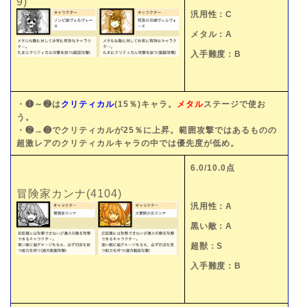
9)
汎用性：C
メタル：A
入手難度：B
・❶～❷は
クリティカル
(15％)キャラ。
メタル
ステージで使お
う。
・❷→❸でクリティカルが25％に上昇。範囲攻撃ではあるものの
超激レアのクリティカルキャラの中では優先度が低め。
6.0/10.0点
冒険家カンナ(4104)
汎用性：A
黒い敵：A
超獣：S
入手難度：B