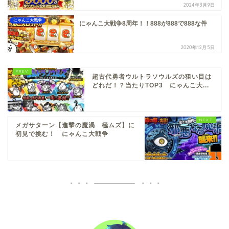
2024年3月9日
にゃんこ大戦争
にゃんこ大戦争8周年！！888が888で888な件
2020年12月5日
超古代勇者ウルトラソウルズの狙い目は
どれだ！？当たりTOP3 にゃんこ大...
メガサターン【進撃の魔渦 極ムズ】に
初見で挑む！ にゃんこ大戦争