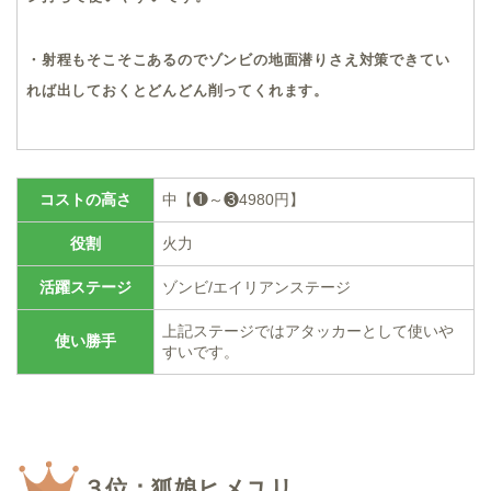
・射程もそこそこあるのでゾンビの地面潜りさえ対策できてい
れば出しておくとどんどん削ってくれます。
コストの高さ
中【❶～❸4980円】
役割
火力
活躍ステージ
ゾンビ/エイリアンステージ
上記ステージではアタッカーとして使いや
使い勝手
すいです。
３位：狐娘ヒメユリ