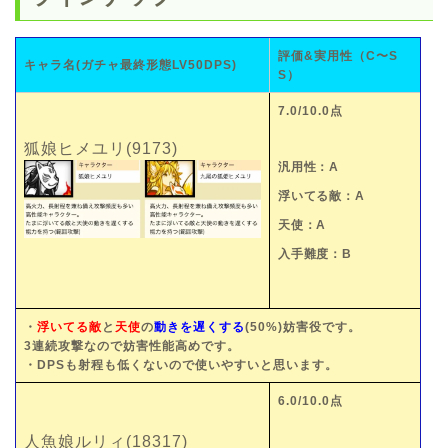
評価&実用性（C〜S
キャラ名(ガチャ最終形態LV50DPS)
S）
7.0/10.0点
狐娘ヒメユリ(9173)
汎用性：A
浮いてる敵：A
天使：A
入手難度：B
・
浮いてる敵
と
天使
の
動きを遅くする
(50%)妨害役です。
3連続攻撃なので妨害性能高めです。
・DPSも射程も低くないので使いやすいと思います。
6.0/10.0点
人魚娘ルリィ(18317)