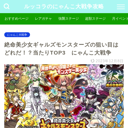
ルッコラのにゃんこ大戦争攻略
おすすめページ
レアガチャ
強襲ステージ
超獣ステージ
月イベン
にゃんこ大戦争
絶命美少女ギャルズモンスターズの狙い目は
どれだ！？当たりTOP3 にゃんこ大戦争
2023年12月8日