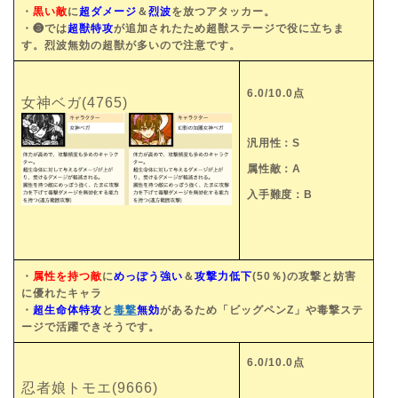
・
黒い敵
に
超ダメージ
＆
烈波
を放つアタッカー。
・❸では
超獣特攻
が追加されたため超獣ステージで役に立ちま
す。烈波無効の超獣が多いので注意です。
6.0/10.0点
女神ベガ(4765)
汎用性：S
属性敵：A
入手難度：B
・
属性を持つ敵
に
めっぽう強い
＆
攻撃力低下
(50％)の攻撃と妨害
に優れたキャラ
・
超生命体特攻
と
毒撃
無効
があるため「ビッグペンZ」や毒撃ステ
ージで活躍できそうです。
6.0/10.0点
忍者娘トモエ(9666)