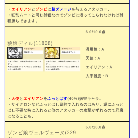
・
エイリアン
と
ゾンビ
に
超ダメージ
を与えるアタッカー。
・狂乱ムートと同じ射程なのでゾンビに潜ってこられなければ射
程勝ちできます。
6.0/10.0点
狼娘ディル(11808)
汎用性：A
天使：A
エイリアン：A
入手難度：B
・
天使
と
エイリアン
を
ふっとばす
(40%)妨害キャラ。
・サイクロンなどふっとばし目的で入れるのはあり。逆にふっと
ばし不要な時に入れると他のアタッカーの攻撃がずれるので邪魔
になることも。
6.0/10.0点
ゾンビ娘ヴェルヴェーヌ(329