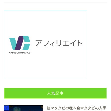
人気記事
1
虹マタタビの種＆金マタタビの入手