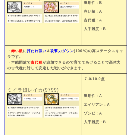
汎用性：B
赤い敵：A
古代種：A
入手難度：B
・
赤い敵
に
打たれ強い
＆
攻撃力ダウン
(100％)の高ステータスキャ
ラです。
・本能開放で
古代種
が追加できるので育ててあげることで高体力
の古代種に対して安定した戦いができます。
７.0/10.0点
ミイラ娘レイカ(9799)
汎用性：A
エイリアン：A
ゾンビ：A
入手難度：B