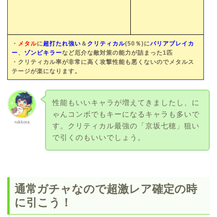
・
メタル
に
超打たれ強い
＆
クリティカル
(50％)に
バリアブレイカ
ー
、
ゾンビキラー
など厄介な敵対策の能力が詰まった1匹
・クリティカル率が非常に高く攻撃性能も悪くないのでメタルス
テージが楽になります。
性能もいいキャラが増えてきましたし、に
ゃんコンボでもキーになるキャラも多いで
rukkora
す。クリティカル最強の「京坂七穂」狙い
で引くのもいいでしょう。
通常ガチャなので超激レア確定の時
に引こう！