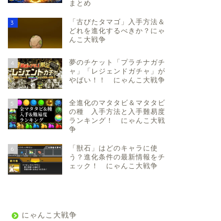
まとめ
「古びたタマゴ」入手方法＆
3
どれを進化するべきか？にゃ
んこ大戦争
夢のチケット「プラチナガチ
4
ャ」「レジェンドガチャ」が
やばい！！ にゃんこ大戦争
全進化のマタタビ＆マタタビ
5
の種 入手方法と入手難易度
ランキング！ にゃんこ大戦
争
「獣石」はどのキャラに使
6
う？進化条件の最新情報をチ
ェック！ にゃんこ大戦争
にゃんこ大戦争