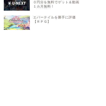
０円分を無料でゲット＆動画
１カ月無料！
エバーテイルを勝手に評価
【ＲＰＧ】