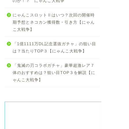
のか！？ にゃんこ大戦争
にゃんこスロットⅡはいつ？次回の開催時
期予想とネコカン獲得数・引き方【にゃん
こ大戦争】
「1億1111万DL記念選抜ガチャ」の狙い目
は？当たりTOP３【にゃんこ大戦争】
「鬼滅の刃コラボガチャ」豪華超激レア７
体のおすすめは？狙い目TOP３を解説【に
ゃんこ大戦争】