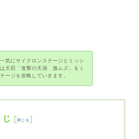
で一気にサイクロンステージとミッシ
回は天罰「進撃の天渦 激ムズ」をミ
ステージを攻略していきます。
くじ
[
]
閉じる