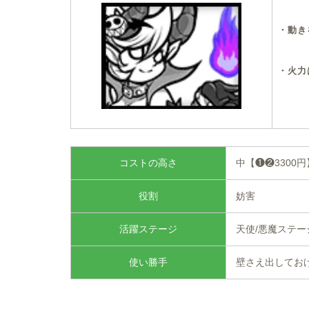
・動き
・火力
コストの高さ
中【❶❷3300円
役割
妨害
活躍ステージ
天使/悪魔ステー
使い勝手
壁さえ出してお