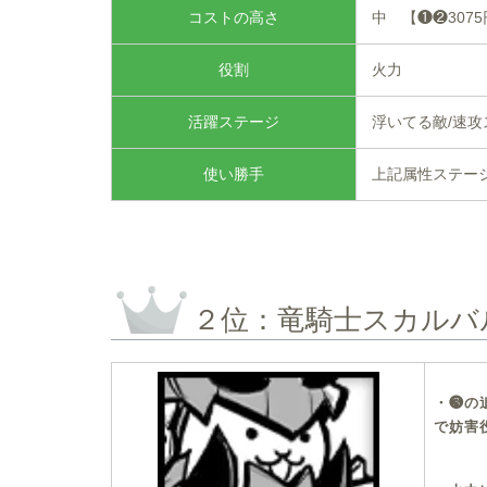
コストの高さ
中 【❶❷307
役割
火力
活躍ステージ
浮いてる敵/速攻
使い勝手
上記属性ステー
２位：竜騎士スカルバ
・❸の
で妨害