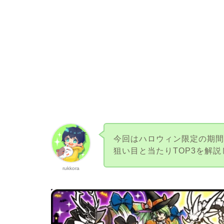
今回はハロウィン限定の期
狙い目と当たりTOP3を解
rukkora