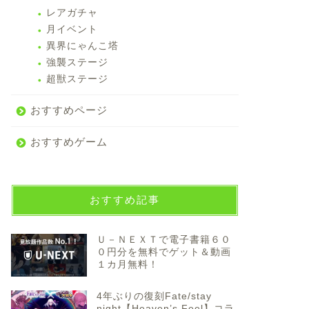
レアガチャ
月イベント
異界にゃんこ塔
強襲ステージ
超獣ステージ
おすすめページ
おすすめゲーム
おすすめ記事
Ｕ－ＮＥＸＴで電子書籍６０
０円分を無料でゲット＆動画
１カ月無料！
4年ぶりの復刻Fate/stay
night【Heaven’s Feel】コラ