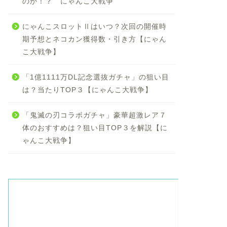
のか！？ にゃんこ大戦争
にゃんこスロットⅡはいつ？次回の開催時
期予想とネコカン獲得数・引き方【にゃん
こ大戦争】
「1億1111万DL記念選抜ガチャ」の狙い目
は？当たりTOP３【にゃんこ大戦争】
「鬼滅の刃コラボガチャ」豪華超激レア７
体のおすすめは？狙い目TOP３を解説【に
ゃんこ大戦争】