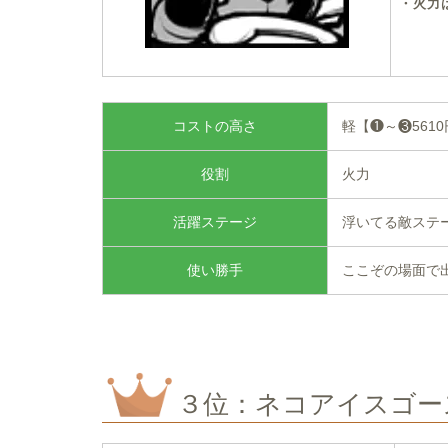
・火力
コストの高さ
軽【❶～❸561
役割
火力
活躍ステージ
浮いてる敵ステ
使い勝手
ここぞの場面で
３位：ネコアイスゴー