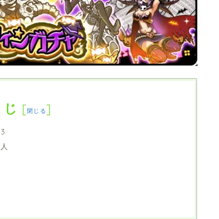
くじ
[
]
閉じる
3
る人