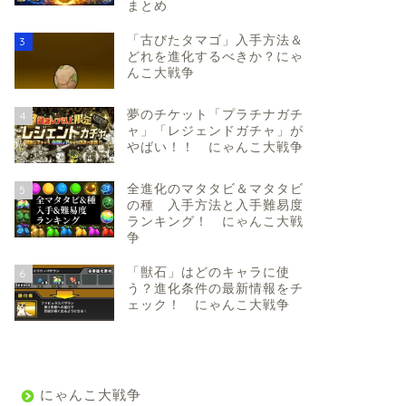
まとめ
「古びたタマゴ」入手方法＆
3
どれを進化するべきか？にゃ
んこ大戦争
夢のチケット「プラチナガチ
4
ャ」「レジェンドガチャ」が
やばい！！ にゃんこ大戦争
全進化のマタタビ＆マタタビ
5
の種 入手方法と入手難易度
ランキング！ にゃんこ大戦
争
「獣石」はどのキャラに使
6
う？進化条件の最新情報をチ
ェック！ にゃんこ大戦争
にゃんこ大戦争