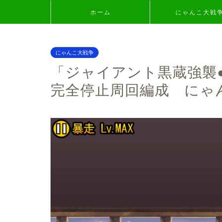
ホーム
にゃんこ大戦
にゃんこ大戦争
「ジャイアント黒蔵強襲●
完全停止周回編成 にゃ