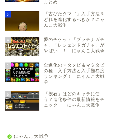
まとめ
「古びたタマゴ」入手方法＆
3
どれを進化するべきか？にゃ
んこ大戦争
夢のチケット「プラチナガチ
4
ャ」「レジェンドガチャ」が
やばい！！ にゃんこ大戦争
全進化のマタタビ＆マタタビ
5
の種 入手方法と入手難易度
ランキング！ にゃんこ大戦
争
「獣石」はどのキャラに使
6
う？進化条件の最新情報をチ
ェック！ にゃんこ大戦争
にゃんこ大戦争