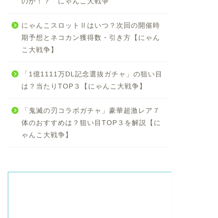
のか！？ にゃんこ大戦争
にゃんこスロットⅡはいつ？次回の開催時
期予想とネコカン獲得数・引き方【にゃん
こ大戦争】
「1億1111万DL記念選抜ガチャ」の狙い目
は？当たりTOP３【にゃんこ大戦争】
「鬼滅の刃コラボガチャ」豪華超激レア７
体のおすすめは？狙い目TOP３を解説【に
ゃんこ大戦争】