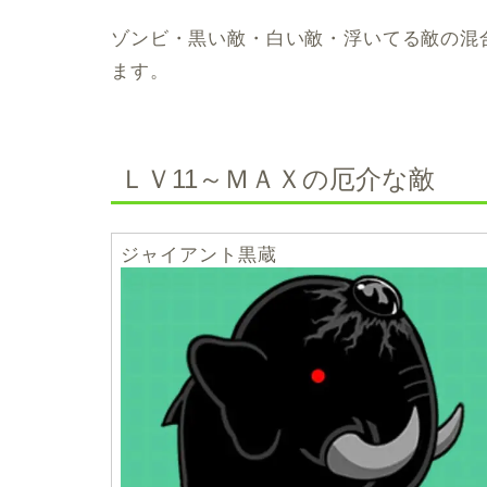
ゾンビ・黒い敵・白い敵・浮いてる敵の混
ます。
ＬＶ11～ＭＡＸの厄介な敵
ジャイアント黒蔵