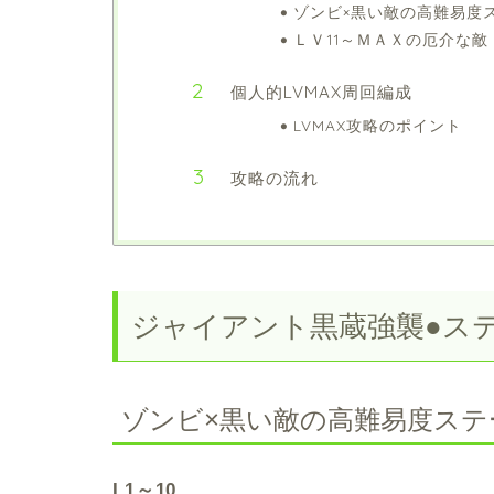
ゾンビ×黒い敵の高難易度
ＬＶ11～ＭＡＸの厄介な敵
個人的LVMAX周回編成
LVMAX攻略のポイント
攻略の流れ
ジャイアント黒蔵強襲●ス
ゾンビ×黒い敵の高難易度ステ
L1～10