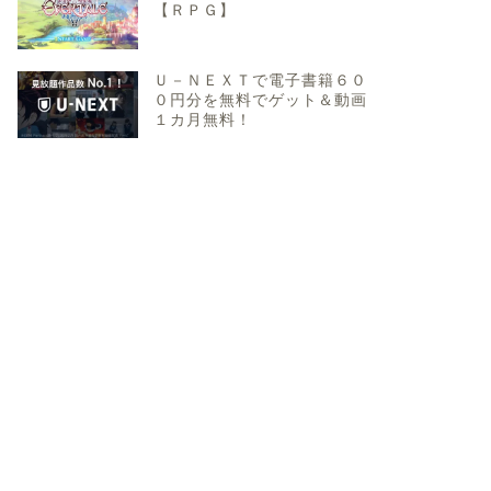
【ＲＰＧ】
Ｕ－ＮＥＸＴで電子書籍６０
０円分を無料でゲット＆動画
１カ月無料！