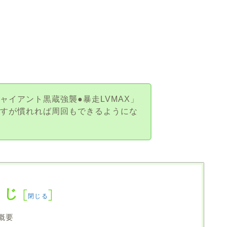
ャイアント黒蔵強襲●暴走LVMAX」
ですが慣れれば周回もできるようにな
！
くじ
[
]
閉じる
概要