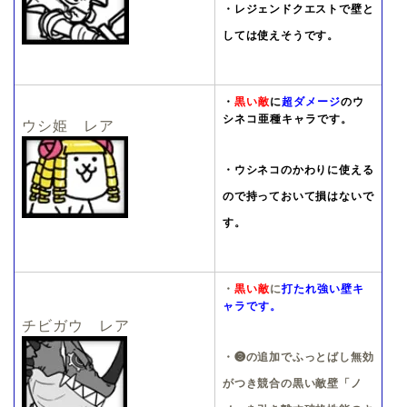
・レジェンドクエストで壁と
しては使えそうです。
・
黒い敵
に
超ダメージ
のウ
シネコ亜種キャラです。
ウシ姫 レア
・ウシネコのかわりに使える
ので持っておいて損はないで
す。
・
黒い敵
に
打たれ強い壁キ
ャラです。
チビガウ レア
・❸の追加でふっとばし無効
がつき競合の黒い敵壁「ノ