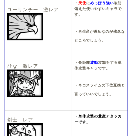
・
天使
に
めっぽう強い
攻防
備えた使いやすいキャラで
ユーリンチー 激レア
す。
・再生産が遅めなのが残念な
ところでしょう。
・長距離
波動
攻撃をする単
ひな 激レア
体攻撃キャラです。
・ネコスライムの下位互換と
言っていいでしょう。
・
単体攻撃の量産アタッカ
剣士 レア
ーです。