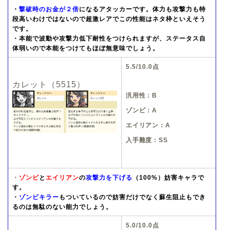
・
撃破時のお金が２倍
になるアタッカーです。体力も攻撃力も特
段高いわけではないので超激レアでこの性能はネタ枠といえそう
です。
・本能で波動や攻撃力低下耐性をつけられますが、ステータス自
体弱いので本能をつけてもほぼ無意味でしょう。
5.5/10.0点
カレット（5515）
汎用性：B
ゾンビ：A
エイリアン：A
入手難度：SS
・
ゾンビ
と
エイリアン
の
攻撃力を下げる
（100%）妨害キャラ
で
す。
・
ゾンビキラー
もついているので妨害だけでなく蘇生阻止もでき
るのは無駄のない能力でしょう。
5.0/10.0点