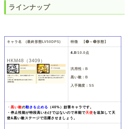
ラインナップ
キャラ名 (最終形態LV50DPS)
特徴 【❶～❸形態】
4.0
/10.0点
HKM48（3409）
汎用性：B
黒い敵：B
入手難度：SS
・
黒い敵
の
動きを止める
（40%）
妨害キャラです。
・停止性能が特段高いわけではないので本能で
天使
を追加して天
使&黒い敵ステージで活躍させましょう。