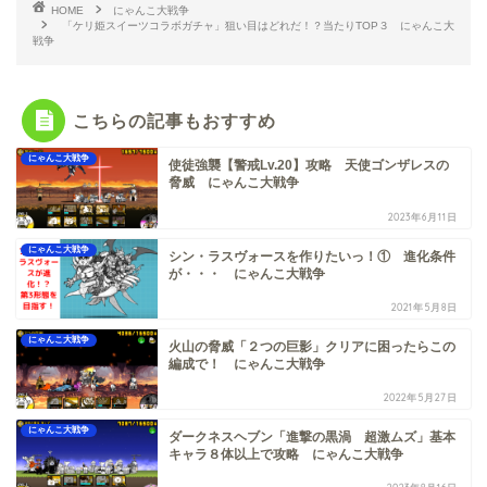
HOME
にゃんこ大戦争
「ケリ姫スイーツコラボガチャ」狙い目はどれだ！？当たりTOP３ にゃんこ大
戦争
こちらの記事もおすすめ
にゃんこ大戦争
使徒強襲【警戒Lv.20】攻略 天使ゴンザレスの
脅威 にゃんこ大戦争
2023年6月11日
にゃんこ大戦争
シン・ラスヴォースを作りたいっ！① 進化条件
が・・・ にゃんこ大戦争
2021年5月8日
にゃんこ大戦争
火山の脅威「２つの巨影」クリアに困ったらこの
編成で！ にゃんこ大戦争
2022年5月27日
にゃんこ大戦争
ダークネスヘブン「進撃の黒渦 超激ムズ」基本
キャラ８体以上で攻略 にゃんこ大戦争