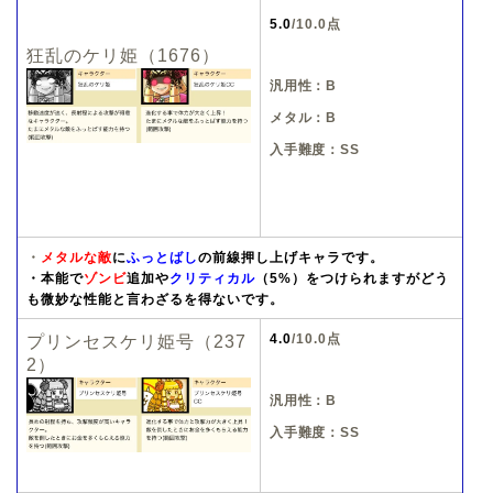
5.0
/10.0点
狂乱のケリ姫（1676）
汎用性：B
メタル：B
入手難度：SS
・
メタルな敵
に
ふっとばし
の前線押し上げキャラです。
・本能で
ゾンビ
追加や
クリティカル
（5%）をつけられますがどう
も微妙な性能と言わざるを得ないです。
4.0
/10.0点
プリンセスケリ姫号（237
2）
汎用性：B
入手難度：SS