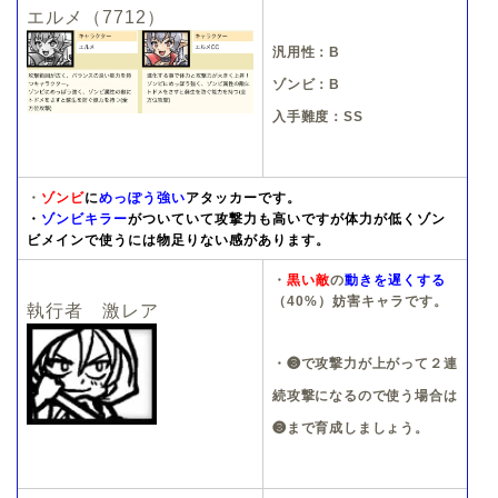
エルメ（7712）
汎用性：B
ゾンビ：B
入手難度：SS
・
ゾンビ
に
めっぽう強い
アタッカーです。
・
ゾンビキラー
がついていて攻撃力も高いですが体力が低くゾン
ビメインで使うには物足りない感があります。
・
黒い敵
の
動きを遅くする
（40%）妨害キャラです。
執行者 激レア
・❸で攻撃力が上がって２連
続攻撃になるので使う場合は
❸まで育成しましょう。