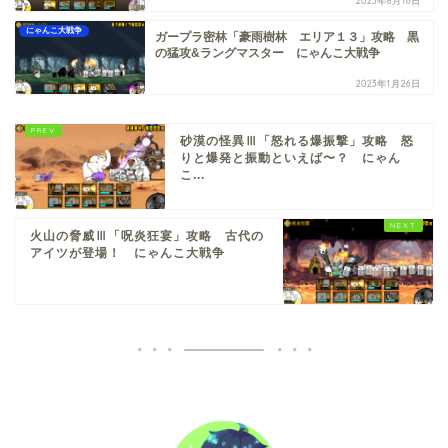
2023年8月16日
にゃんこ大戦争
ガープラ密林「豪雨樹林 エリア１３」攻略 黒
の猛攻&ラングマスター にゃんこ大戦争
2023年1月26日
砂漠の怪異Ⅲ「怒れる爆振撃」攻略 怒
りと爆発と振動といえば〜？ にゃん
こ...
火山の脅威Ⅲ「呪炎狂宴」攻略 古代の
アイツが登場！ にゃんこ大戦争