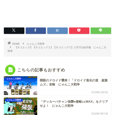
HOME
にゃんこ大戦争
【ネコエッグ】【ネコエッグ２】【ネコエッグ３】入手方法&評価 にゃんこ大
戦争
こちらの記事もおすすめ
にゃんこ大戦争
開眼のドロイド襲来！「ドロイド進化の道 超激
ムズ」攻略 にゃんこ大戦争
2023年12月3日
にゃんこ大戦争
「デッカーバチャン強襲●侵略Lv.MAX」をクリア
せよ！ にゃんこ大戦争
2022年5月11日