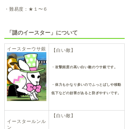
・難易度：★１〜６
「謎のイースター」について
イースターウサ銀
【白い敵】
・攻撃頻度の高い白い敵のウサ銀です。
・体力もかなり多いのでふっとばしや移動
低下などの妨害があると防ぎやすいです。
【白い敵】
イースタールンル
ン