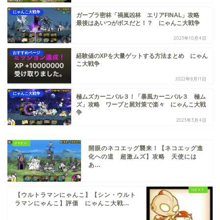
にゃんこ大戦争
ガープラ密林「禍嵐凶林 エリアFINAL」攻略
最後はあいつがボスだと！？ にゃんこ大戦争
2023年10月4日
おすすめページ
経験値のXPを大量ゲットする方法まとめ にゃん
こ大戦争
2022年8月11日
にゃんこ大戦争
極ムズカーニバル３！「暴風カーニバル３ 極ム
ズ」攻略 ワープと屍対策で楽々 にゃんこ大戦
争
2023年3月4日
開眼のネコエッグ襲来！【ネコエッグ進
化への道 超激ムズ】攻略 天使には
あ...
【ウルトラマンにゃんこ】【シン・ウルト
ラマンにゃんこ】評価 にゃんこ大戦...