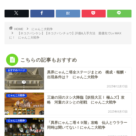
HOME
にゃんこ大戦争
【ネコクバンケシ】【ネコクバンチョウ】評価&入手方法 最優先でLv MAX
に！ にゃんこ大戦争
こちらの記事もおすすめ
おすすめページ
異界にゃんこ塔全ステージまとめ 構成・報酬・
出現条件は？ にゃんこ大戦争
2023年12月13日
にゃんこ大戦争
三途の沼のヌシ大降臨【妖怪大王Ⅰ 極ムズ】攻
略 河童のヌシとの初戦 にゃんこ大戦争
2023年8月13日
にゃんこ大戦争
「異界にゃんこ塔４９階」攻略 仙人とウララー
同時は聞いてない！にゃんこ大戦争