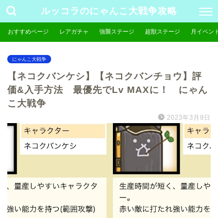
ルッコラのにゃんこ大戦争攻略
おすすめページ
レアガチャ
強襲ステージ
超獣ステージ
月イベン
にゃんこ大戦争
【ネコクバンケシ】【ネコクバンチョウ】評
価&入手方法 最優先でLv MAXに！ にゃん
こ大戦争
2023年3月9日