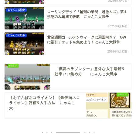
2023年12月7日
にゃんこ大戦争
ローリングデッド「輪廻の業渦 超激ムズ」第１
形態のみ編成で攻略 にゃんこ大戦争
2023年8月16日
にゃんこ大戦争
黄金週間ゴールデンウィークは周回向き？ GW
に福引チケットを集めよう！にゃんこ大戦争
2024年5月12日
「伝説のラブレター」意外な入手場所&
効率いい集め方 にゃんこ大戦争
【おてんばネコライオン】【鉄仮面ネコ
ライオン】評価&入手方法 にゃんこ
大...