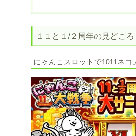
１１と１/２周年の見どころ
にゃんこスロットで1011ネ