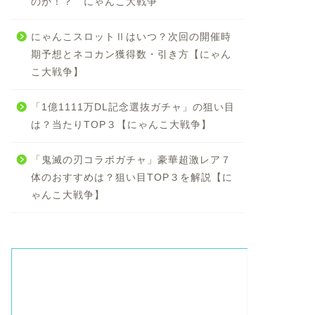
のか！？ にゃんこ大戦争
にゃんこスロットⅡはいつ？次回の開催時
期予想とネコカン獲得数・引き方【にゃん
こ大戦争】
「1億1111万DL記念選抜ガチャ」の狙い目
は？当たりTOP３【にゃんこ大戦争】
「鬼滅の刃コラボガチャ」豪華超激レア７
体のおすすめは？狙い目TOP３を解説【に
ゃんこ大戦争】