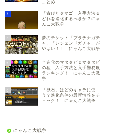
まとめ
「古びたタマゴ」入手方法＆
3
どれを進化するべきか？にゃ
んこ大戦争
夢のチケット「プラチナガチ
4
ャ」「レジェンドガチャ」が
やばい！！ にゃんこ大戦争
全進化のマタタビ＆マタタビ
5
の種 入手方法と入手難易度
ランキング！ にゃんこ大戦
争
「獣石」はどのキャラに使
6
う？進化条件の最新情報をチ
ェック！ にゃんこ大戦争
にゃんこ大戦争