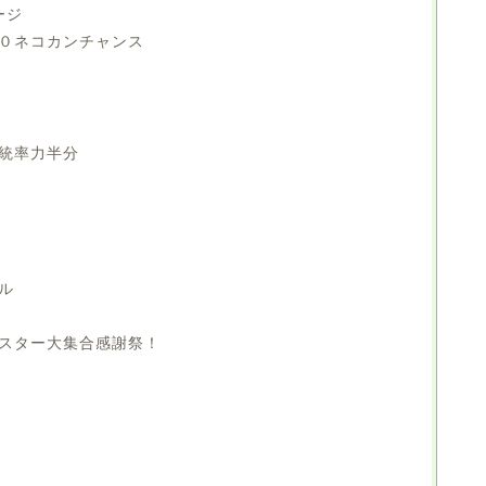
ージ
０ネコカンチャンス
統率力半分
ル
スター大集合感謝祭！