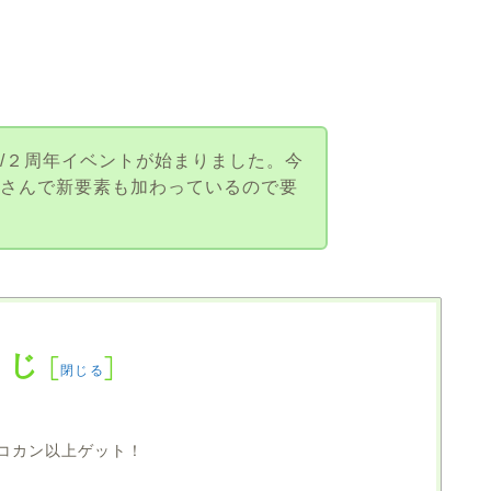
/２周年イベントが始まりました。今
くさんで新要素も加わっているので要
くじ
[
]
閉じる
ネコカン以上ゲット！