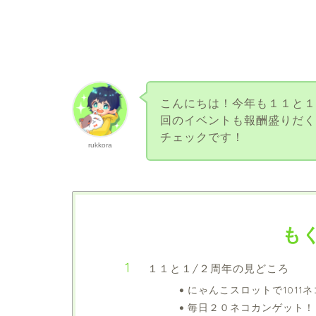
こんにちは！今年も１１と１
回のイベントも報酬盛りだ
チェックです！
rukkora
も
１１と１/２周年の見どころ
にゃんこスロットで1011
毎日２０ネコカンゲット！