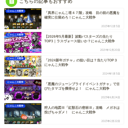
こちらの記事もおすすめ
にゃんこ大戦争
「異界にゃんこ塔４７階」攻略 目の前の悪魔を
確実に仕留めろ！にゃんこ大戦争
2023年12月5日
にゃんこ大戦争
【2026年5月最新】波動バスターズの当たり
TOP3｜ラスヴォース狙いか？にゃんこ大戦争
2021年12月20日
にゃんこ大戦争
「2024新年ガチャ」の狙い目は？当たりTOP３
にゃんこ大戦争
2024年1月5日
にゃんこ大戦争
「悪魔のジューンブライドイベントガチャ」で古
びたタマゴを獲得せよ！ にゃんこ大戦争
2023年6月24日
にゃんこ大戦争
狩人の地図Ⅲ「紅獣石の密林Ⅲ」攻略 メガネは
投げちゃダメ！ にゃんこ大戦争
2023年2月22日