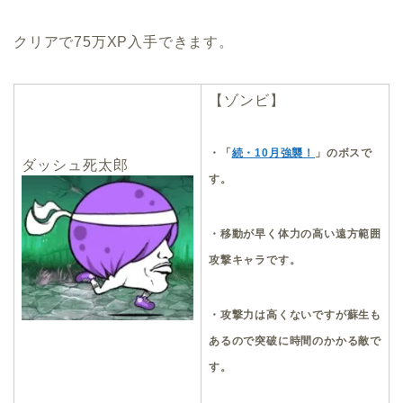
クリアで75万XP入手できます。
【ゾンビ】
・「
続・10月強襲！
」のボスで
ダッシュ死太郎
す。
・移動が早く体力の高い遠方範囲
攻撃キャラです。
・攻撃力は高くないですが蘇生も
あるので突破に時間のかかる敵で
す。