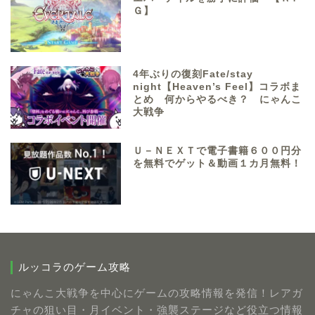
Ｇ】
4年ぶりの復刻Fate/stay
night【Heaven’s Feel】コラボま
とめ 何からやるべき？ にゃんこ
大戦争
Ｕ－ＮＥＸＴで電子書籍６００円分
を無料でゲット＆動画１カ月無料！
ルッコラのゲーム攻略
にゃんこ大戦争を中心にゲームの攻略情報を発信！レアガ
チャの狙い目・月イベント・強襲ステージなど役立つ情報