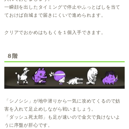
一瞬顔を出したタイミングで停止やふっとばしを当て
ておけば自城まで届きにくいで進められます。
クリアでおかめはちもくを１個入手できます。
８階
「シノシシ」が地中潜りから一気に攻めてくるので妨
害を入れて足止めしながら戦いましょう。
「ダッシュ死太郎」も足が速いので金欠で負けないよ
うに序盤が肝心です。