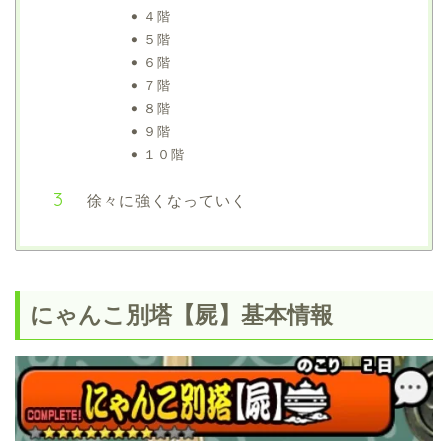
４階
５階
６階
７階
８階
９階
１０階
徐々に強くなっていく
にゃんこ別塔【屍】基本情報