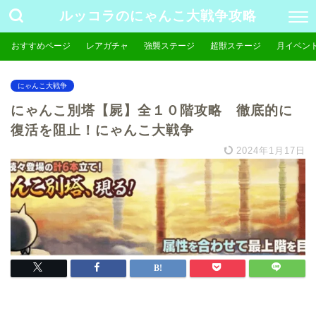
ルッコラのにゃんこ大戦争攻略
おすすめページ
レアガチャ
強襲ステージ
超獣ステージ
月イベン
にゃんこ大戦争
にゃんこ別塔【屍】全１０階攻略 徹底的に
復活を阻止！にゃんこ大戦争
2024年1月17日