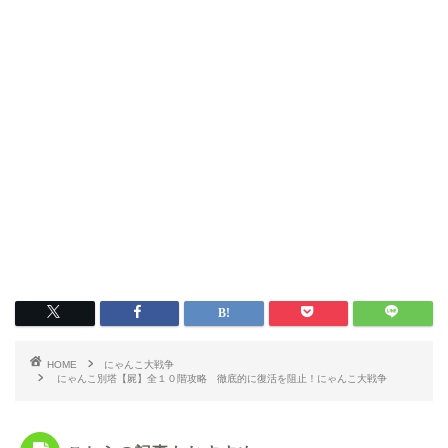
HOME
にゃんこ大戦争
にゃんこ別塔【屍】全１０階攻略 徹底的に復活を阻止！にゃんこ大戦争