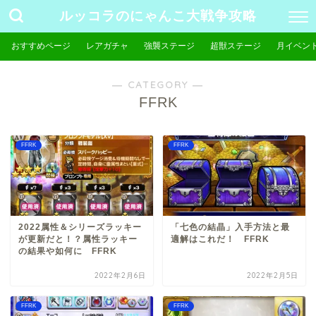
ルッコラのにゃんこ大戦争攻略
おすすめページ
レアガチャ
強襲ステージ
超獣ステージ
月イベン
― CATEGORY ―
FFRK
FFRK
FFRK
2022属性＆シリーズラッキー
「七色の結晶」入手方法と最
が更新だと！？属性ラッキー
適解はこれだ！ FFRK
の結果や如何に FFRK
2022年2月6日
2022年2月5日
FFRK
FFRK