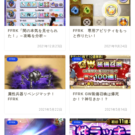
FFRK「間の本気を見せられ
FFRK 専用アビリティをもっ
た！」～攻略を分析～
と作りたい！
2021年12月23日
2021年9月24日
FFRK
FFRK
属性兵器リベンジマッチ！
FFRK GW装備召喚は爆死
FFRK
か！？神引きか！？
2021年5月22日
2021年5月14日
FFRK
FFRK