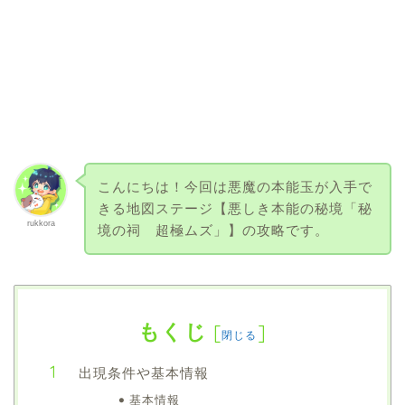
こんにちは！今回は悪魔の本能玉が入手で
きる地図ステージ【悪しき本能の秘境「秘
rukkora
境の祠 超極ムズ」】の攻略です。
もくじ
[
]
閉じる
出現条件や基本情報
基本情報