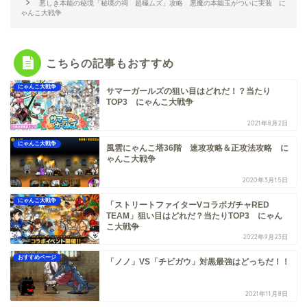
悪しき本能の秘境「秘境の祠 超極ムズ」攻略 悪魔の本能玉がついに実装 に
ゃんこ大戦争
こちらの記事もおすすめ
にゃんこ大戦争
サマーガールズの狙い目はどれだ！？当たり
TOP3 にゃんこ大戦争
2021年8月2日
にゃんこ大戦争
風雲にゃんこ塔36階 速攻攻略＆正攻法攻略 に
ゃんこ大戦争
2020年3月15日
にゃんこ大戦争
「ストリートファイターVコラボガチャRED
TEAM」狙い目はどれだ？当たりTOP3 にゃん
こ大戦争
2022年9月23日
おすすめページ
「ノノ」VS「チビガウ」対黒最強はどっちだ！！
2021年11月8日