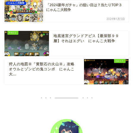
にゃんこ大戦争
「2024新年ガチャ」の狙い目は？当たりTOP３
にゃんこ大戦争
2024年1月5日
地底迷宮グランドアビス【最深部９９
層】それはエグい にゃんこ大戦争
狩人の地図Ⅲ「黄獣石の火山Ⅲ」攻略
オウルとゾンビの鬼コンボ にゃんこ
大...