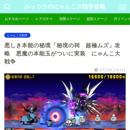
ルッコラのにゃんこ大戦争攻略
おすすめページ
レアガチャ
強襲ステージ
超獣ステージ
月イベン
にゃんこ大戦争
悪しき本能の秘境「秘境の祠 超極ムズ」攻
略 悪魔の本能玉がついに実装 にゃんこ大
戦争
2023年2月4日