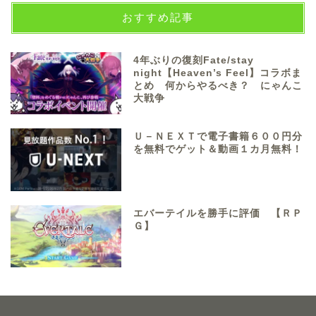
おすすめ記事
4年ぶりの復刻Fate/stay
night【Heaven’s Feel】コラボま
とめ 何からやるべき？ にゃんこ
大戦争
Ｕ－ＮＥＸＴで電子書籍６００円分
を無料でゲット＆動画１カ月無料！
エバーテイルを勝手に評価 【ＲＰ
Ｇ】