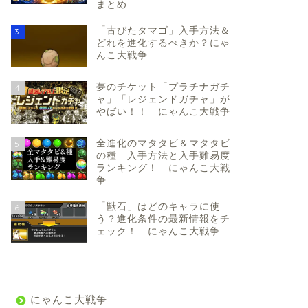
まとめ
「古びたタマゴ」入手方法＆
3
どれを進化するべきか？にゃ
んこ大戦争
夢のチケット「プラチナガチ
4
ャ」「レジェンドガチャ」が
やばい！！ にゃんこ大戦争
全進化のマタタビ＆マタタビ
5
の種 入手方法と入手難易度
ランキング！ にゃんこ大戦
争
「獣石」はどのキャラに使
6
う？進化条件の最新情報をチ
ェック！ にゃんこ大戦争
にゃんこ大戦争