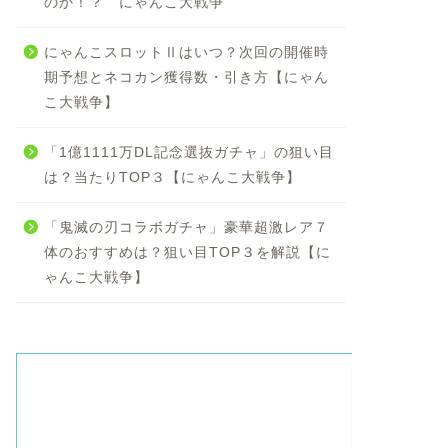
のか！？ にゃんこ大戦争
にゃんこスロットⅡはいつ？次回の開催時
期予想とネコカン獲得数・引き方【にゃん
こ大戦争】
「1億1111万DL記念選抜ガチャ」の狙い目
は？当たりTOP３【にゃんこ大戦争】
「鬼滅の刃コラボガチャ」豪華超激レア７
体のおすすめは？狙い目TOP３を解説【に
ゃんこ大戦争】