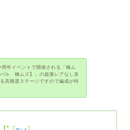
や周年イベントで開催される「極ム
ニバル 極ムズ】」の超激レアなし攻
出る高難度ステージですので編成が特
くじ
[
]
閉じる