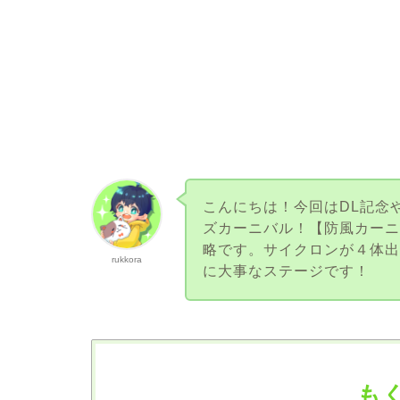
こんにちは！今回はDL記念
ズカーニバル！【防風カー
略です。サイクロンが４体
rukkora
に大事なステージです！
も