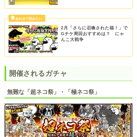
2月「さらに召喚された福！」で
Gチケ周回おすすめは？ にゃ
んこ大戦争
開催されるガチャ
無難な「超ネコ祭」・「極ネコ祭」