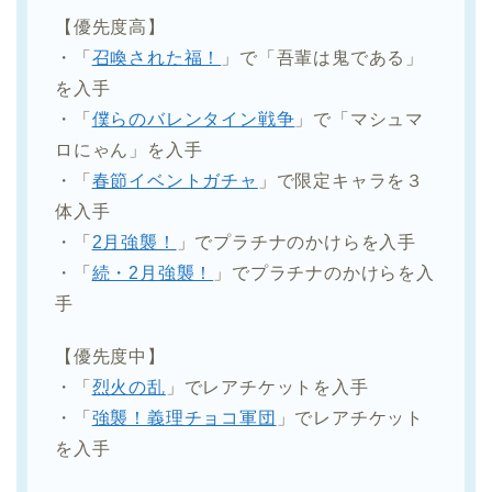
【優先度高】
・「
召喚された福！
」で「吾輩は鬼である」
を入手
・「
僕らのバレンタイン戦争
」で「マシュマ
ロにゃん」を入手
・「
春節イベントガチャ
」で限定キャラを３
体入手
・「
2月強襲！
」でプラチナのかけらを入手
・「
続・2月強襲！
」でプラチナのかけらを入
手
【優先度中】
・「
烈火の乱
」でレアチケットを入手
・「
強襲！義理チョコ軍団
」でレアチケット
を入手