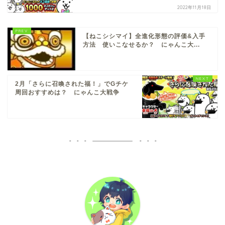
2022年11月18日
【ねこシシマイ】全進化形態の評価&入手
方法 使いこなせるか？ にゃんこ大...
2月「さらに召喚された福！」でGチケ
周回おすすめは？ にゃんこ大戦争