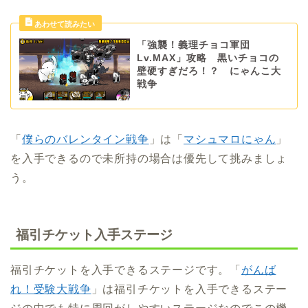
「強襲！義理チョコ軍団
Lv.MAX」攻略 黒いチョコの
壁硬すぎだろ！？ にゃんこ大
戦争
「
僕らのバレンタイン戦争
」は「
マシュマロにゃん
」
を入手できるので未所持の場合は優先して挑みましょ
う。
福引チケット入手ステージ
福引チケットを入手できるステージです。「
がんば
れ！受験大戦争
」は福引チケットを入手できるステー