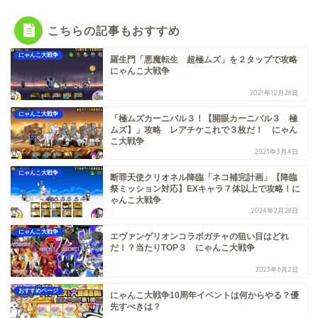
こちらの記事もおすすめ
にゃんこ大戦争
羅生門「悪魔転生 超極ムズ」を２タップで攻略
にゃんこ大戦争
2021年12月26日
にゃんこ大戦争
「極ムズカーニバル３！【開眼カーニバル３ 極
ムズ】」攻略 レアチケこれで３枚だ！ にゃん
こ大戦争
2023年3月4日
にゃんこ大戦争
断罪天使クリオネル降臨「ネコ補完計画」【降臨
祭ミッション対応】EXキャラ７体以上で攻略！に
ゃんこ大戦争
2024年2月28日
にゃんこ大戦争
エヴァンゲリオンコラボガチャの狙い目はどれ
だ！？当たりTOP３ にゃんこ大戦争
2023年6月2日
おすすめページ
にゃんこ大戦争10周年イベントは何からやる？優
先すべきは？