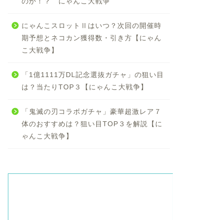
のか！？ にゃんこ大戦争
にゃんこスロットⅡはいつ？次回の開催時
期予想とネコカン獲得数・引き方【にゃん
こ大戦争】
「1億1111万DL記念選抜ガチャ」の狙い目
は？当たりTOP３【にゃんこ大戦争】
「鬼滅の刃コラボガチャ」豪華超激レア７
体のおすすめは？狙い目TOP３を解説【に
ゃんこ大戦争】