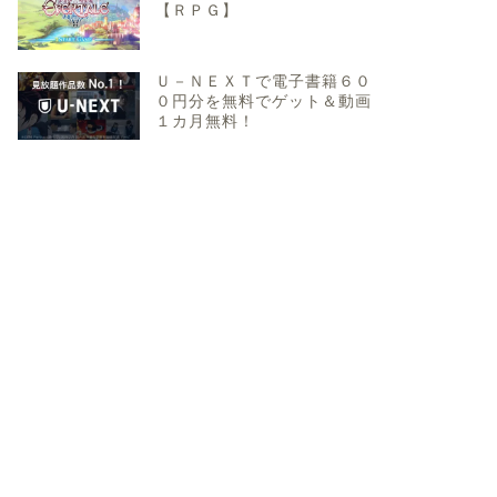
【ＲＰＧ】
Ｕ－ＮＥＸＴで電子書籍６０
０円分を無料でゲット＆動画
１カ月無料！