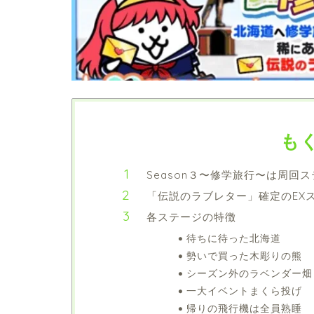
も
Season３〜修学旅行〜は周回
「伝説のラブレター」確定のEX
各ステージの特徴
待ちに待った北海道
勢いで買った木彫りの熊
シーズン外のラベンダー畑
一大イベントまくら投げ
帰りの飛行機は全員熟睡