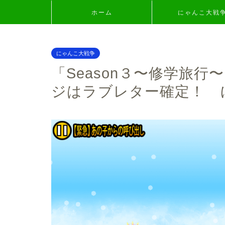
ホーム
にゃんこ大戦
にゃんこ大戦争
「Season３〜修学旅
ジはラブレター確定！ 