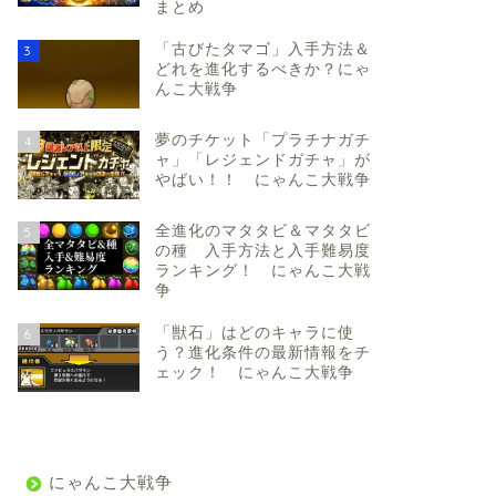
まとめ
「古びたタマゴ」入手方法＆
3
どれを進化するべきか？にゃ
んこ大戦争
夢のチケット「プラチナガチ
4
ャ」「レジェンドガチャ」が
やばい！！ にゃんこ大戦争
全進化のマタタビ＆マタタビ
5
の種 入手方法と入手難易度
ランキング！ にゃんこ大戦
争
「獣石」はどのキャラに使
6
う？進化条件の最新情報をチ
ェック！ にゃんこ大戦争
にゃんこ大戦争