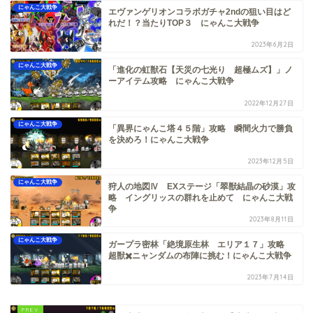
にゃんこ大戦争
エヴァンゲリオンコラボガチャ2ndの狙い目はど
れだ！？当たりTOP３ にゃんこ大戦争
2023年6月2日
にゃんこ大戦争
「進化の虹獣石【天災の七光り 超極ムズ】」ノ
ーアイテム攻略 にゃんこ大戦争
2022年12月27日
にゃんこ大戦争
「異界にゃんこ塔４５階」攻略 瞬間火力で勝負
を決めろ！にゃんこ大戦争
2023年12月5日
にゃんこ大戦争
狩人の地図Ⅳ EXステージ「翠獣結晶の砂漠」攻
略 イングリッスの群れを止めて にゃんこ大戦
争
2023年8月11日
にゃんこ大戦争
ガープラ密林「絶境原生林 エリア１７」攻略
超獣✖️ニャンダムの布陣に挑む！にゃんこ大戦争
2023年7月14日